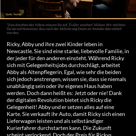
Quelle: Youtube
*Zum Ansehen des Videos müssen Sie auf „Trailer ansehen“ klicken. Wir möchten
Sie darauf hinweisen, dass nach der Aktivierung Daten an Youtube übermittelt
werden.
Ricky, Abby und ihre zwei Kinder leben in
Newcastle. Sie sind eine starke, liebevolle Familie, in
der jeder für den anderen einsteht. Während Ricky
sich mit Gelegenheitsjobs durchschlägt, arbeitet
Abby als Altenpflegerin. Egal, wie sehr die beiden
sich jedoch anstrengen, wissen sie, dass sie niemals
unabhängig sein oder ihr eigenes Haus haben
werden. Doch dann heißt es: Jetzt oder nie! Dank
der digitalen Revolution bietet sich Ricky die
Gelegenheit! Abby und er setzen alles auf eine
Karte. Sie verkauft ihr Auto, damit Ricky sich einen
Lieferwagen leisten und als selbständiger
Kurierfahrer durchstarten kann. Die Zukunft
scheint verlockend. Doch der Preis für Rickys