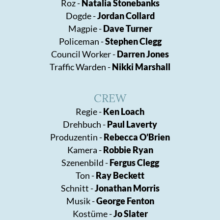
Roz -
Natalia Stonebanks
Dogde -
Jordan Collard
Magpie -
Dave Turner
Policeman -
Stephen Clegg
Council Worker -
Darren Jones
Traffic Warden -
Nikki Marshall
CREW
Regie -
Ken Loach
Drehbuch -
Paul Laverty
Produzentin -
Rebecca O’Brien
Kamera -
Robbie Ryan
Szenenbild -
Fergus Clegg
Ton -
Ray Beckett
Schnitt -
Jonathan Morris
Musik -
George Fenton
Kostüme -
Jo Slater